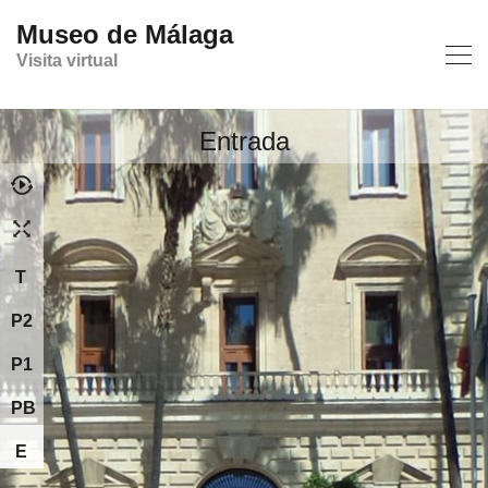
Museo de Málaga
Visita virtual
Entrada
T
P2
P1
PB
E