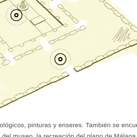
ológicos, pinturas y enseres. También se encu
del museo, la recreación del plano de Málaga